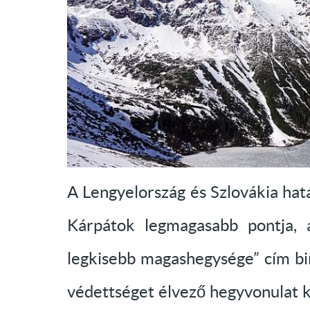
A Lengyelország és Szlovákia hat
Kárpátok legmagasabb pontja, 
legkisebb magashegysége” cím bir
védettséget élvező hegyvonulat 