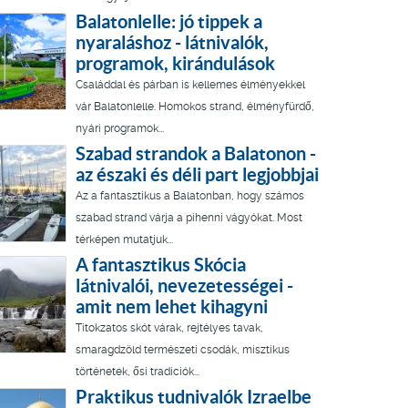
Balatonlelle: jó tippek a
nyaraláshoz - látnivalók,
programok, kirándulások
Családdal és párban is kellemes élményekkel
vár Balatonlelle. Homokos strand, élményfürdő,
nyári programok...
Szabad strandok a Balatonon -
az északi és déli part legjobbjai
Az a fantasztikus a Balatonban, hogy számos
szabad strand várja a pihenni vágyókat. Most
térképen mutatjuk...
A fantasztikus Skócia
látnivalói, nevezetességei -
amit nem lehet kihagyni
Titokzatos skót várak, rejtélyes tavak,
smaragdzöld természeti csodák, misztikus
történetek, ősi tradíciók...
Praktikus tudnivalók Izraelbe