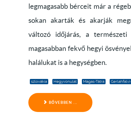
legmagasabb bérceit már a régeb
sokan akarták és akarják megm
változó időjárás, a természeti
magasabban fekvő hegyi ösvények
halálukat is a hegységben.
szlovákia
Hegyvonulat
Magas-Tátra
Gerlahfalvi
BŐVEBBEN ...