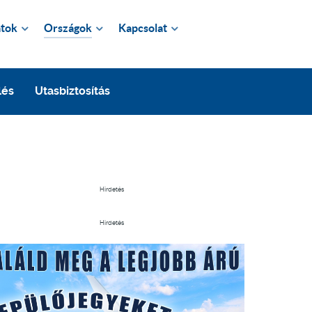
tok
Országok
Kapcsolat
lés
Utasbiztosítás
Hirdetés
Hirdetés