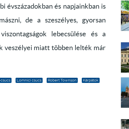
bi évszázadokban és napjainkban is
ászni, de a szeszélyes, gyorsan
 viszontagságok lebecsülése és a
 veszélyei miatt többen lelték már
-csúcs
Lomnici csúcs
Robert Townson
Kárpátok