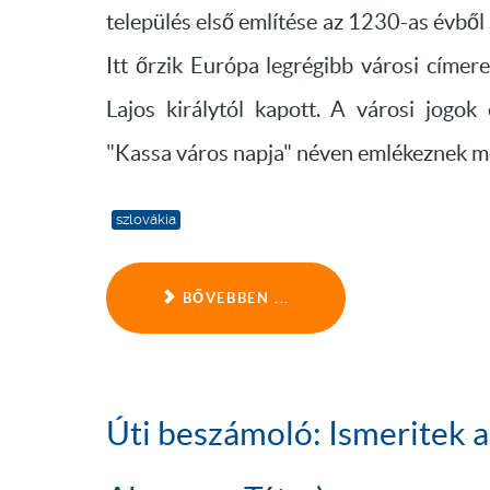
település első említése az 1230-as évből 
Itt őrzik Európa legrégibb városi címer
Lajos királytól kapott. A városi jogo
"Kassa város napja" néven emlékeznek meg
szlovákia
BŐVEBBEN ...
Úti beszámoló: Ismeritek a