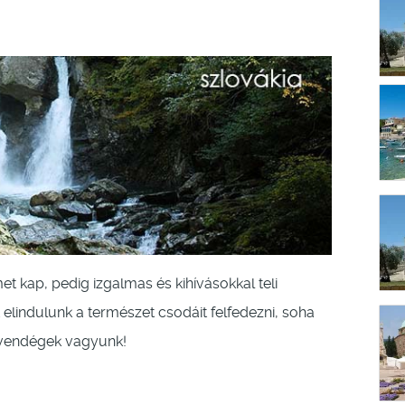
t kap, pedig izgalmas és kihívásokkal teli
 elindulunk a természet csodáit felfedezni, soha
ak vendégek vagyunk!