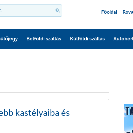
Főoldal
Rova
ülőjegy
Belföldi szállás
Külföldi szállás
Autóbér
zebb kastélyaiba és