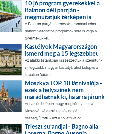
10 jó program gyerekekkel a
Balaton déli partján -
megmutatjuk térképen is
A Balaton partján nemcsak strandolni lehet,
hanem változatos programok sora is várja a
gyermekükkel...
Kastélyok Magyarországon -
ismerd meg a 15 legszebbet
Az alábbi listánkban összeszedtük a szerintünk
15 legszebb magyar kastélyt, ahol belépve a
kapukon feltárul...
Moszkva TOP 10 látnivalója -
ezek a helyszínek nem
maradhatnak ki, ha arra járunk
Annak érdekében, hogy megkönnyítsük a
Moszkvát választó utazók dolgát,
összegyűjtöttük azt a 10 látnivalót,...
Trieszt strandjai - Bagno alla
Laterna, Bagno Ausonia,