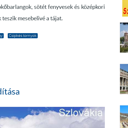
pkőbarlangok, sötét fenyvesek és középkori
teszik mesebelivé a tájat.
gy
Csipkés tornyok
ítása