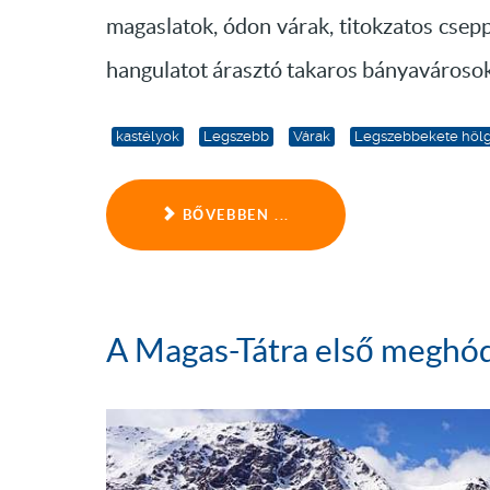
magaslatok, ódon várak, titokzatos csep
hangulatot árasztó takaros bányavárosok 
kastélyok
Legszebb
Várak
Legszebbekete höl
BŐVEBBEN ...
A Magas-Tátra első meghód