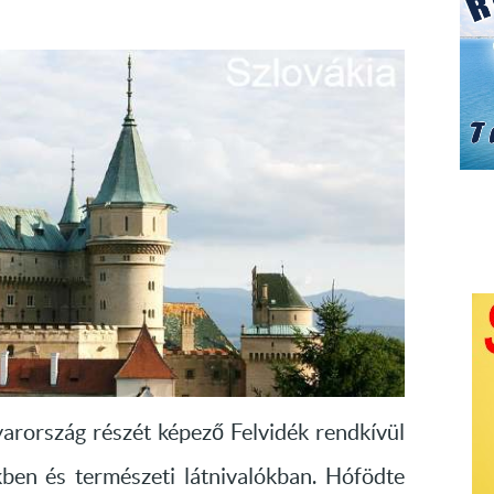
arország részét képező Felvidék rendkívül
en és természeti látnivalókban. Hófödte