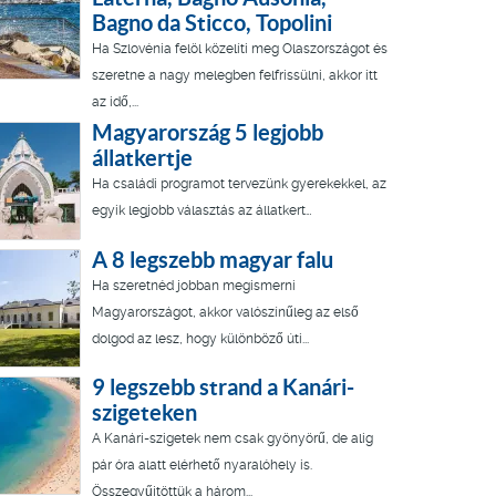
Bagno da Sticco, Topolini
Ha Szlovénia felöl közelíti meg Olaszországot és
szeretne a nagy melegben felfrissülni, akkor itt
az idő,...
Magyarország 5 legjobb
állatkertje
Ha családi programot tervezünk gyerekekkel, az
egyik legjobb választás az állatkert…
A 8 legszebb magyar falu
Ha szeretnéd jobban megismerni
Magyarországot, akkor valószínűleg az első
dolgod az lesz, hogy különböző úti...
9 legszebb strand a Kanári-
szigeteken
A Kanári-szigetek nem csak gyönyörű, de alig
pár óra alatt elérhető nyaralóhely is.
Összegyűjtöttük a három...