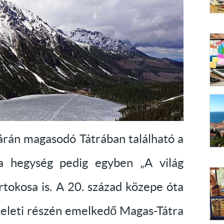
árán magasodó Tátrában található a
a hegység pedig egyben „A világ
tokosa is. A 20. század közepe óta
keleti részén emelkedő Magas-Tátra