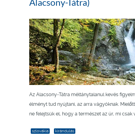
Alacsony-Tátra)
Az Alacsony-Tátra méltánytalanul kevés figyelme
élményt tud nyújtani, az arra vágyóknak. Mielőtt
ne felejtsük el, hogy a természet az úr, mi cs
szlovákia
kirándulás