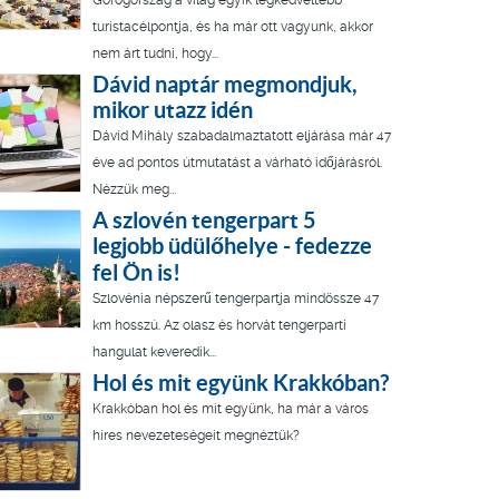
Görögország a világ egyik legkedveltebb
turistacélpontja, és ha már ott vagyunk, akkor
nem árt tudni, hogy...
Dávid naptár megmondjuk,
mikor utazz idén
Dávid Mihály szabadalmaztatott eljárása már 47
éve ad pontos útmutatást a várható időjárásról.
Nézzük meg...
A szlovén tengerpart 5
legjobb üdülőhelye - fedezze
fel Ön is!
Szlovénia népszerű tengerpartja mindössze 47
km hosszú. Az olasz és horvát tengerparti
hangulat keveredik...
Hol és mit együnk Krakkóban?
Krakkóban hol és mit együnk, ha már a város
híres nevezeteségeit megnéztük?