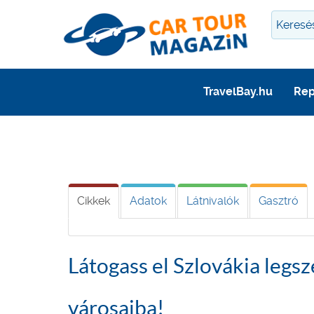
TravelBay.hu
Rep
Cikkek
Adatok
Látnivalók
Gasztró
Látogass el Szlovákia legs
városaiba!