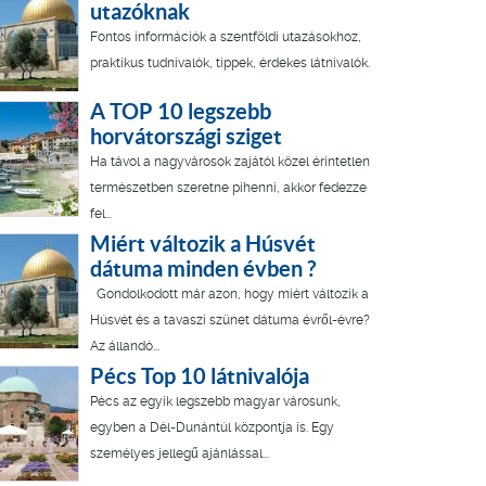
utazóknak
Fontos információk a szentföldi utazásokhoz,
praktikus tudnivalók, tippek, érdekes látnivalók.
A TOP 10 legszebb
horvátországi sziget
Ha távol a nagyvárosok zajától közel érintetlen
természetben szeretne pihenni, akkor fedezze
fel...
Miért változik a Húsvét
dátuma minden évben ?
Gondolkodott már azon, hogy miért változik a
Húsvét és a tavaszi szünet dátuma évről-évre?
Az állandó...
Pécs Top 10 látnivalója
Pécs az egyik legszebb magyar városunk,
egyben a Dél-Dunántúl központja is. Egy
személyes jellegű ajánlással...