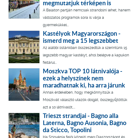
megmutatjuk térképen is
A Balaton partján nemcsak strandolni lehet, hanem
változatos programok sora is várja a
gyermekükkel...
Kastélyok Magyarországon -
ismerd meg a 15 legszebbet
Az alábbi listánkban összeszedtük a szerintünk 15
legszebb magyar kastélyt, ahol belépve a kapukon
feltárul...
Moszkva TOP 10 látnivalója -
ezek a helyszínek nem
maradhatnak ki, ha arra járunk
Annak érdekében, hogy megkönnyítsük a
Moszkvát választó utazók dolgát, összegyűjtöttük
azt a 10 látnivalót,...
Trieszt strandjai - Bagno alla
Laterna, Bagno Ausonia, Bagno
da Sticco, Topolini
Ha Szlovénia felöl közelíti meg Olaszországot és