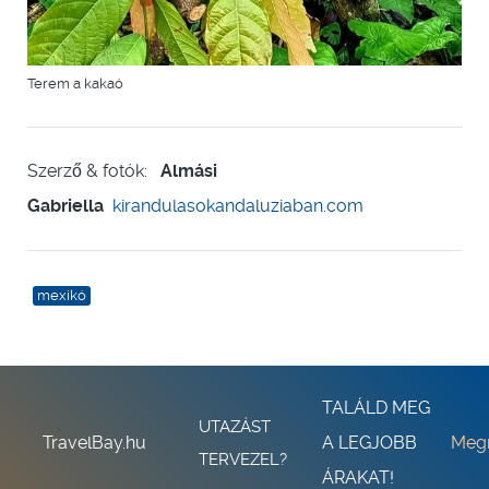
Terem a kakaó
Szerző & fotók:
Almási
Gabriella
kirandulasokandaluziaban.com
mexikó
TALÁLD MEG
UTAZÁST
TravelBay.hu
A LEGJOBB
Meg
TERVEZEL?
ÁRAKAT!