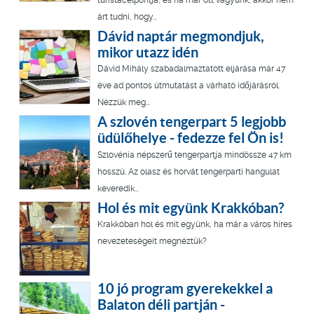
árt tudni, hogy...
Dávid naptár megmondjuk,
mikor utazz idén
Dávid Mihály szabadalmaztatott eljárása már 47
éve ad pontos útmutatást a várható időjárásról.
Nézzük meg...
A szlovén tengerpart 5 legjobb
üdülőhelye - fedezze fel Ön is!
Szlovénia népszerű tengerpartja mindössze 47 km
hosszú. Az olasz és horvát tengerparti hangulat
keveredik...
Hol és mit együnk Krakkóban?
Krakkóban hol és mit együnk, ha már a város híres
nevezeteségeit megnéztük?
10 jó program gyerekekkel a
Balaton déli partján -