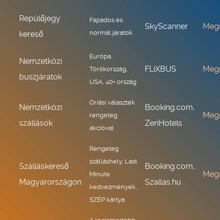
Repülőjegy
Fapados és
SkyScanner
Meg
normál járatok
kereső
Európa,
Nemzetközi
FLiXBUS
Meg
Törökország,
buszjáratok
USA, 40+ ország
Óriási választék
Nemzetközi
Booking.com,
Meg
rengeteg
szállások
ZenHotels
akcióval
Rengeteg
szálláshely, Last
Szálláskereső
Booking.com,
Meg
Minute
Magyarországon
Szallas.hu
kedvezmények,
SZÉP kártya