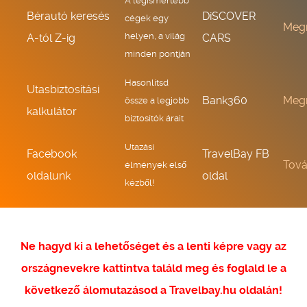
A legismertebb
Bérautó keresés
DiSCOVER
cégek egy
Meg
helyen, a világ
A-tól Z-ig
CARS
minden pontján
Hasonlítsd
Utasbiztosítási
Bank360
Meg
össze a legjobb
kalkulátor
biztosítók árait
Utazási
Facebook
TravelBay FB
Tov
élmények első
oldalunk
oldal
kézből!
Ne hagyd ki a lehetőséget és a lenti képre vagy az
országnevekre kattintva találd meg és foglald le a
következő álomutazásod a Travelbay.hu oldalán!