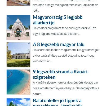
szeretne a nagy melegben felfrissülni, akkor itt az
idő,...
Magyarország 5 legjobb
állatkertje
Ha családi programot tervezünk gyerekekkel, az
egyik legjobb választás az állatkert…
A 8 legszebb magyar falu
Ha szeretnéd jobban megismerni Magyarországot,
akkor valószínűleg az első dolgod az lesz, hogy
különböző úti...
9 legszebb strand a Kanári-
szigeteken
A Kanári-szigetek nem csak gyönyörű, de alig pár
óra alatt elérhető nyaralóhely is. Összegyűjtöttük a
három...
Balatonlelle: jó tippek a
nyaraláshoz - látnivalók,