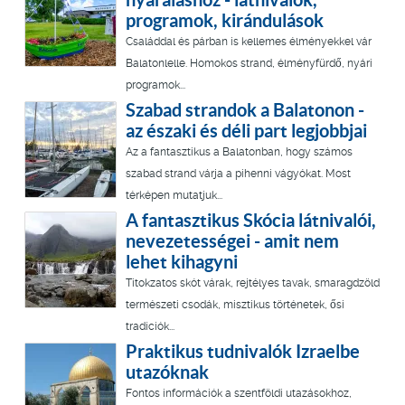
programok, kirándulások
Családdal és párban is kellemes élményekkel vár
Balatonlelle. Homokos strand, élményfürdő, nyári
programok...
Szabad strandok a Balatonon -
az északi és déli part legjobbjai
Az a fantasztikus a Balatonban, hogy számos
szabad strand várja a pihenni vágyókat. Most
térképen mutatjuk...
A fantasztikus Skócia látnivalói,
nevezetességei - amit nem
lehet kihagyni
Titokzatos skót várak, rejtélyes tavak, smaragdzöld
természeti csodák, misztikus történetek, ősi
tradíciók...
Praktikus tudnivalók Izraelbe
utazóknak
Fontos információk a szentföldi utazásokhoz,