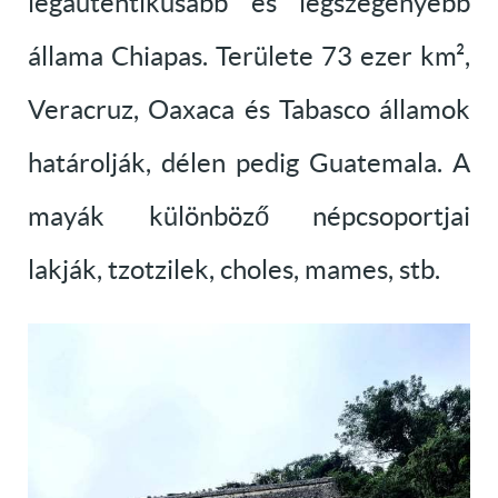
legautentikusabb és legszegényebb
állama Chiapas. Területe 73 ezer km²,
Veracruz, Oaxaca és Tabasco államok
határolják, délen pedig Guatemala. A
mayák különböző népcsoportjai
lakják, tzotzilek, choles, mames, stb.