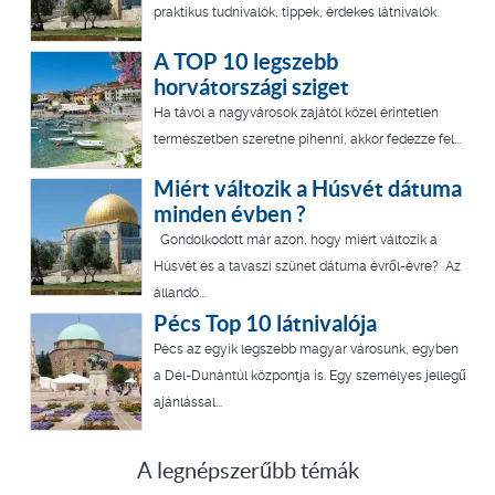
praktikus tudnivalók, tippek, érdekes látnivalók.
A TOP 10 legszebb
horvátországi sziget
Ha távol a nagyvárosok zajától közel érintetlen
természetben szeretne pihenni, akkor fedezze fel...
Miért változik a Húsvét dátuma
minden évben ?
Gondolkodott már azon, hogy miért változik a
Húsvét és a tavaszi szünet dátuma évről-évre? Az
állandó...
Pécs Top 10 látnivalója
Pécs az egyik legszebb magyar városunk, egyben
a Dél-Dunántúl központja is. Egy személyes jellegű
ajánlással...
A legnépszerűbb témák