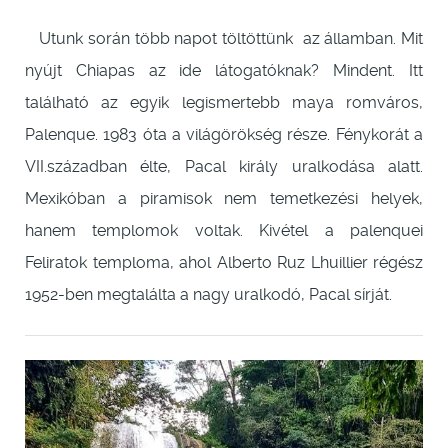
Utunk során több napot töltöttünk az államban. Mit
nyújt Chiapas az ide látogatóknak? Mindent. Itt
található az egyik legismertebb maya romváros,
Palenque. 1983 óta a világörökség része. Fénykorát a
VII.században élte, Pacal király uralkodása alatt.
Mexikóban a piramisok nem temetkezési helyek,
hanem templomok voltak. Kivétel a palenquei
Feliratok temploma, ahol Alberto Ruz Lhuillier régész
1952-ben megtalálta a nagy uralkodó, Pacal sírját.