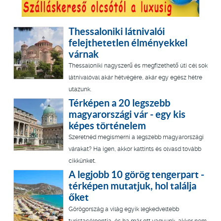
Thessaloniki látnivalói
felejthetetlen élményekkel
várnak
Thessaloniki nagyszerű és megfizethető úti cél sok
látnivalóval akár hétvégére, akár egy egész hétre
utazunk.
Térképen a 20 legszebb
magyarországi vár - egy kis
képes történelem
Szeretnéd megismerni a legszebb magyarországi
várakat? Ha igen, akkor kattints és olvasd tovább
cikkünket.
A legjobb 10 görög tengerpart -
térképen mutatjuk, hol találja
őket
Görögország a világ egyik legkedveltebb
turistacélpontja, és ha már ott vagyunk, akkor nem