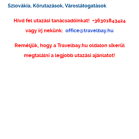
Szlovákia
,
Körutazások
,
Városlátogatások
Hívd fel utazási tanácsadóinkat!
+36301843424
vagy írj nekünk:
office@travelbay.hu
Reméljük, hogy a Travelbay.hu oldalon sikerül
megtalálni a legjobb utazási ajánlatot!